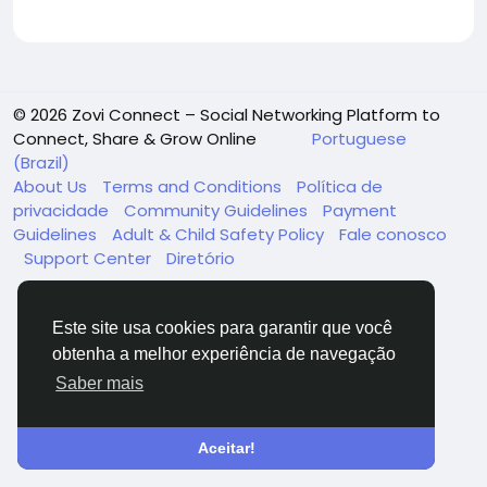
© 2026 Zovi Connect – Social Networking Platform to
Connect, Share & Grow Online
Portuguese
(Brazil)
About Us
Terms and Conditions
Política de
privacidade
Community Guidelines
Payment
Guidelines
Adult & Child Safety Policy
Fale conosco
Support Center
Diretório
Este site usa cookies para garantir que você
obtenha a melhor experiência de navegação
Saber mais
Aceitar!