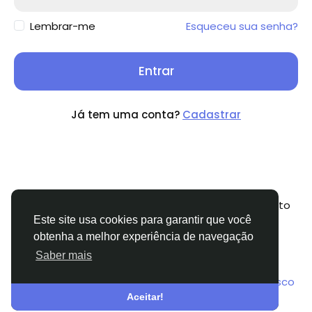
Lembrar-me
Esqueceu sua senha?
Entrar
Já tem uma conta?
Cadastrar
© 2026 Zovi Connect – Social Networking Platform to
Connect, Share & Grow Online
Portuguese
Este site usa cookies para garantir que você
(Brazil)
obtenha a melhor experiência de navegação
About Us
Terms and Conditions
Política de
Saber mais
privacidade
Community Guidelines
Payment
Guidelines
Adult & Child Safety Policy
Fale conosco
Support Center
Diretório
Aceitar!